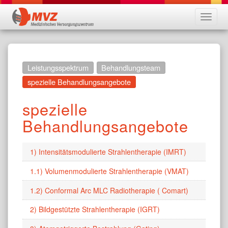
Naviga
ein-/a
Leistungsspektrum
Behandlungsteam
spezielle Behandlungsangebote
spezielle
Behandlungsangebote
1) Intensitätsmodulierte Strahlentherapie (IMRT)
1.1) Volumenmodulierte Strahlentherapie (VMAT)
1.2) Conformal Arc MLC Radiotherapie ( Comart)
2) Bildgestützte Strahlentherapie (IGRT)